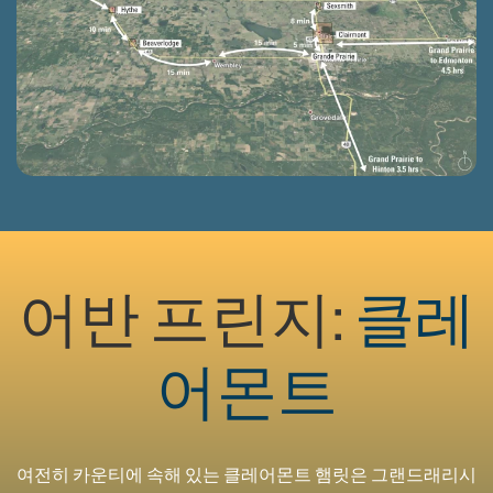
어반 프린지:
클레
어몬트
여전히 카운티에 속해 있는 클레어몬트 햄릿은 그랜드래리시