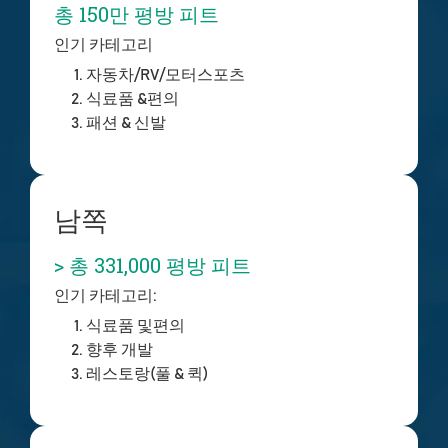
총 150만 평방 피트
인기 카테고리
자동차/RV/모터스포츠
식료품 &
편의
패션 & 신발
남쪽
> 총 331,000 평방 피트
인기 카테고리:
식료품 및
편의
향후 개발
레스토랑(풀 & 퀵)