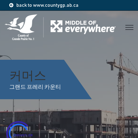
back to www.countygp.ab.ca
Open 
커머스
그랜드 프레리 카운티
2025 컨퍼런스