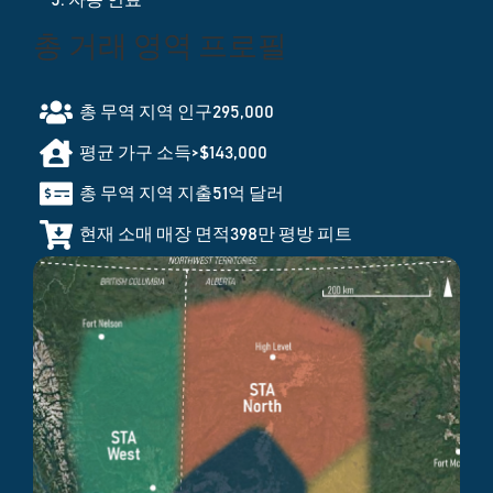
자동 연료
총 거래 영역 프로필
총 무역 지역 인구
295,000
평균 가구 소득
>$143,000
총 무역 지역 지출
51억 달러
현재 소매 매장 면적
398만 평방 피트